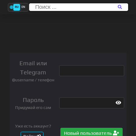
RU
EN
Email или
Telegram
@username / телефон
Пароль
Придумай его сам
Уже есть аккаунт?
Новый пользователь