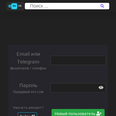
RU
EN
Email или
Telegram
@username / телефон
Пароль
Придумай его сам
Уже есть аккаунт?
Новый пользователь