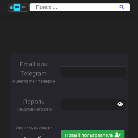
RU
EN
Email или
Telegram
@username / телефон
Пароль
Придумай его сам
Уже есть аккаунт?
Новый пользователь