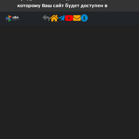
которому Ваш сайт будет доступен в
Интернете
Вы можете хостить проект даже на ноутбуке,
пока не решились приобрести сервер!
Тестируйте Ваш проект через HTTPS,
настраивайте интеграции
Получайте HTTP-уведомления через хебхуки
и многое другое...
Мега Хост (в разработке)
Разверните своё приложение в Production -
буквально в один клик!